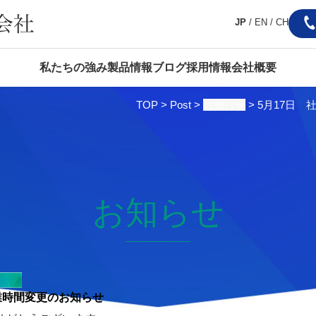
JP
/
EN
/
CH
私たちの強み
製品情報
ブログ
採用情報
会社概要
TOP
>
Post
>
お知らせ
>
5月17日
お知らせ
業時間変更のお知らせ