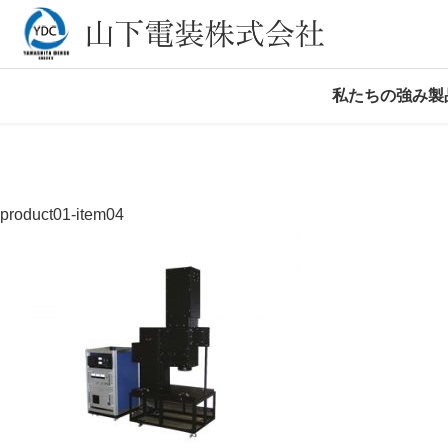
私たちの強み
製
TOP
>
製
product01-item04