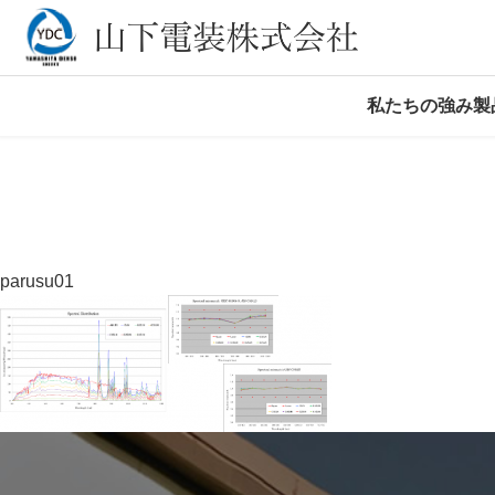
私たちの強み
製
TOP
>
製品
parusu01