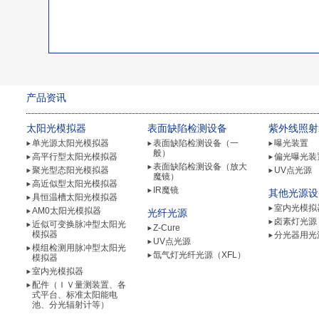
产品资讯
太阳光模拟器
表面缺陷检测设备
紫外线照射
单光源太阳光模拟器
表面缺陷检测设备（一
曝光装置
般）
高平行型太阳光模拟器
偏光曝光装
表面缺陷检测设备（放大
聚光型态阳光模拟器
UV点光源
魔镜）
高近似型太阳光模拟器
IR魔镜
其他光源设
具恒温槽太阳光模拟器
室内光模拟
AM0太阳光模拟器
光纤光源
卤素灯光源
近似可变换脉冲型太阳光
Z-Cure
模拟器
分光器用光
UV点光源
模组检测用脉冲型太阳光
氙气灯光纤光源（XFL）
模拟器
室内光模拟器
配件（ＩＶ量测装置、各
式平台、标准太阳能电
池、分光辐射计等）