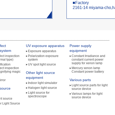
Factory
2161-14 miyama-cho,h
fect
UV exposure apparatus
Power supply
 system
equipment
Exposure apparatus
ect inspection
Polarization exposure
Constant Irradiance and
rmal type)
system
constant current power
supply for xenon lamp
fication
UV spot light source
ect inspection
Mercury xenon lamp
gnifying magic
Constant power battery
Other light source
equipment
Various parts
rror
Indoor light simulator
Light source parts for light
Halogen light source
 source
source device
Light source for
Various lamps for light
spectroscope
source device
ht source
r Light Source