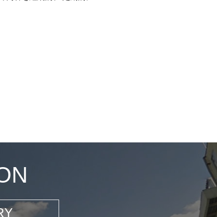
ON
RY