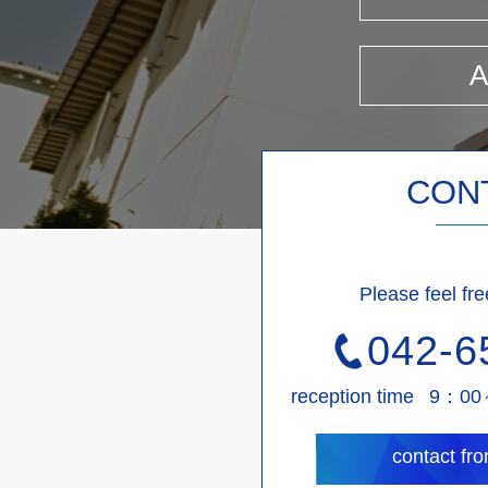
CON
Please feel fre
042-6
reception time
9：00
contact fr