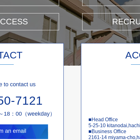
ACCESS
RECRU
TACT
AC
e to contact us
50-7121
～18：00
（weekday）
Head Office
5-25-10 kitanodai,hach
om an email
Business Office
2161-14 miyama-cho,h