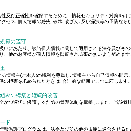
全性及び正確性を確保するために、情報セキュリティ対策をは
アクセス､個人情報の紛失､破壊､改ざん､及び漏洩等の予防なら
の規範の遵守
扱いにあたり、該当個人情報に関して適用される法令及びその
り、他のお客様が個人情報を閲覧される事の無いよう努めます
尊重
する情報主(ご本人)の権利を尊重し､情報主から自己情報の開示
供の拒否を求められたときは､合理的な範囲でこれに応じます
の仕組みの構築と継続的改善
全かつ適切に保護するための管理体制を構築し､また、当該管理
レード
情報保護プログラムは、法令及びその他の規範に適合させるた