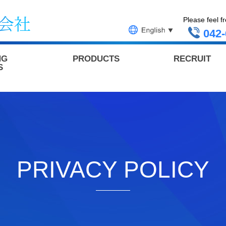
Please feel f
042-
NG
PRODUCTS
RECRUIT
S
PRIVACY POLICY