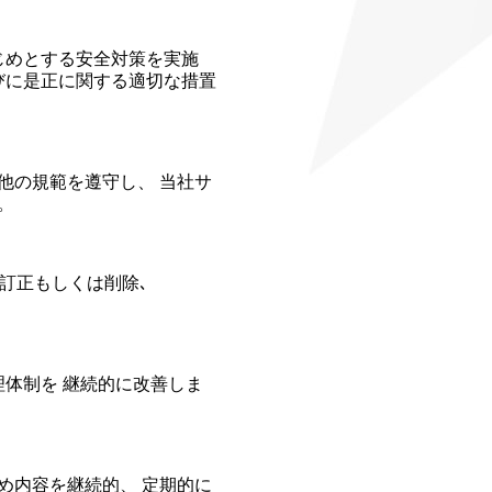
じめとする安全対策を実施
びに是正に関する適切な措置
他の規範を遵守し、 当社サ
。
､訂正もしくは削除､
。
体制を 継続的に改善しま
め内容を継続的、 定期的に