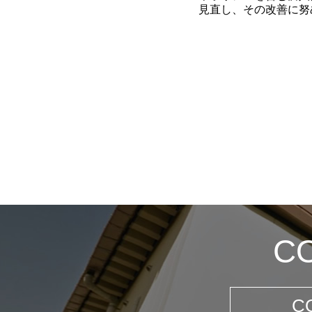
見直し、その改善に努
C
C