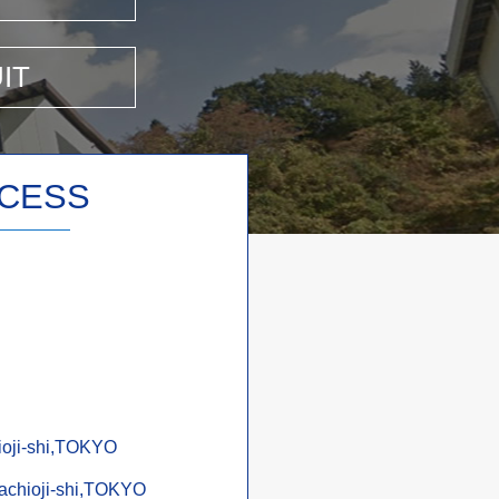
IT
CESS
ioji-shi,TOKYO
achioji-shi,TOKYO