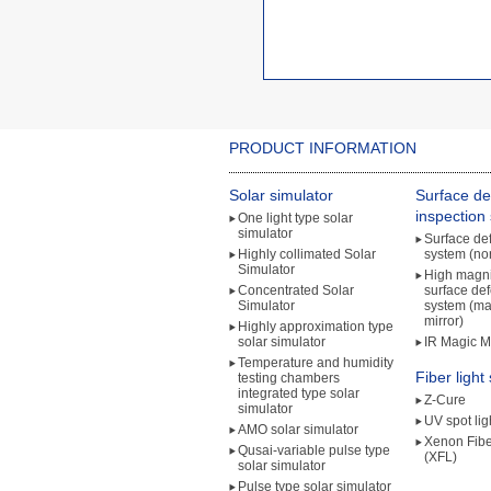
PRODUCT INFORMATION
Solar simulator
Surface de
inspection
One light type solar
simulator
Surface def
Highly collimated Solar
system (no
Simulator
High magni
Concentrated Solar
surface def
Simulator
system (ma
mirror)
Highly approximation type
solar simulator
IR Magic Mi
Temperature and humidity
Fiber light
testing chambers
integrated type solar
Z-Cure
simulator
UV spot lig
AMO solar simulator
Xenon Fibe
Qusai-variable pulse type
(XFL)
solar simulator
Pulse type solar simulator