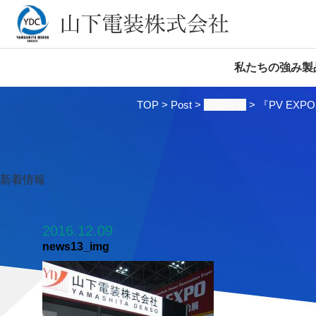
私たちの強み
製
TOP
>
Post
>
お知らせ
>
『PV EX
新着情報
2016.12.09
news13_img